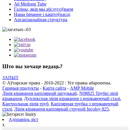
Аб Meilong Tube
Галіны, якія мы абслугоўваем
Наша бачанне і каштоўнасці
Арганізацыйная структура
Што вы хочаце ведаць?
ЗАПЫТ
© Аўтарскае права - 2010-2022 : Усе правы абаронены.
Гарачыя прадукты
-
Карта сайта
-
AMP Mobile
Лінія кіравання капілярнай шпулькай
,
N08825 Трубкі лініі
кіравання
,
Дуплексная лінія кіравання з нержавеючай сталі
,
Кантрольная лінія труб
,
Капілярная трубка з нержавеючай
сталі
,
Лінія кіравання капілярнай струной Incoloy 825
,
Адправіць ліст
x