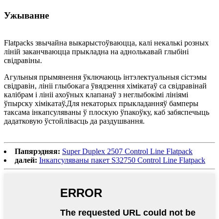
Ужыванне
Flatpacks звычайна выкарыстоўваюцца, калі некалькі розных
ліній заканчваюцца прыкладна на аднолькавай глыбіні
свідравіны.
Агульныя прымянення ўключаюць інтэлектуальныя сістэмы
свідравін, лініі глыбокага ўвядзення хімікатаў са свідравінай
калібрам і лініі ахоўных клапанаў з неглыбокімі лініямі
ўпырску хімікатаў.Для некаторых прыкладанняў бамперы
таксама інкапсуляваны ў плоскую ўпакоўку, каб забяспечыць
дадатковую ўстойлівасць да раздушвання.
Папярэдняя:
Super Duplex 2507 Control Line Flatpack
далей:
Інкапсуляваны пакет S32750 Control Line Flatpack