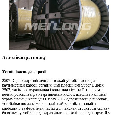
Асаблівасць сплаву
Ўстойлівасць да карозіі
2507 Duplex адрозніваецца высокай устойлівасцю да
раўнамернай карозіі арганічнымі пласцінамі Super Duplex
2507, такімі як мурашыная і воцатная кіслата.Ён таксама
вельмі ўстойлівы да неарганічных кіслот, асабліва калі яны
ўтрымліваюць хларыды.Сплаў 2507 адрозніваецца высокай
устойлівасцю да міжкрышталітнай карозіі, звязанай з
карбідам.З-за ферытнай часткі дуплекснай структуры сплаву
ён вельмі ўстойлівы да каразійнага расколіны пад напругай у