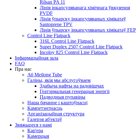
Rilsan PA 11
Лінія інкапсуляванага хімічнага ўвядзення
PVDF
Лінія ўпырску інкапсуляваных хімікатаў
Santoprene TPV
Лінія ўпырску інкапсуляваных хімікатаў FEP
Control Line Flatpack
316L Control Line Flatpack
Super Duplex 2507 Control Line Flatpack
Incoloy 825 Control Line Flatpack
Інфармацыйная зала
FAQ
Пра нас
Аб Meilong Tube
Галіны, якія мы абслугоўваем
Здабыча нафты на радовішчах
Геатэрмальная генерацыя энергіі
Падводныя пупавіны
Наша бачанне і каштоўнасці
Кампетэнтнасць
Арганізацыйная структура
Галерэя аб'ектаў
Звяжыцеся з намі
Кар'ера
Камерцыя