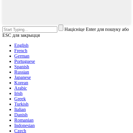
Націсніце Enter для пошуку або
ESC для закрыцця
English
French
German
Portuguese
Spanish
Russian
Japanese
Korean
Arabic
Irish
Greek
Turkish
Italian
Danish
Romanian
Indonesian
Czech