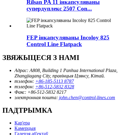
Rilsan PA 11 інкапсуляваны
супердуплекс 2507 Con...
FEP інкапсуляваны Incoloy 825
Control Line Flatpack
ЗВЯЖЫЦЕСЯ З НАМІ
Адрас:
A808, Building 1 Panhua International Plaza,
Zhangjiagang City, правінцыя Цзянсу, Кітай.
тэлефон:
+86-185-5113 8787
тэлефон:
+86-512-5832 8328
Факс:
+86-512-5832 8217
электронная пошта:
john.chen@control-lines.com
ПАДТРЫМКА
Кар'ера
Камерцыя
Галерэя аб'ектаў