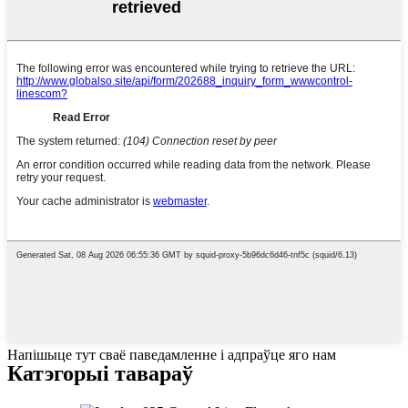
Напішыце тут сваё паведамленне і адпраўце яго нам
Катэгорыі тавараў