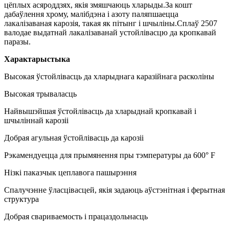
цёплых асяроддзях, якія змяшчаюць хларыды.За кошт
дабаўлення хрому, малібдэна і азоту паляпшаецца
лакалізаваная карозія, такая як пітынг і шчыліны.Сплаў 2507
валодае выдатнай лакалізаванай устойлівасцю да кропкавай
паразы.
Характарыстыка
Высокая ўстойлівасць да хларыднага каразійнага расколіны
Высокая трываласць
Найвышэйшая ўстойлівасць да хларыднай кропкавай і
шчыліннай карозіі
Добрая агульная ўстойлівасць да карозіі
Рэкамендуецца для прымянення пры тэмпературы да 600° F
Нізкі паказчык цеплавога пашырэння
Спалучэнне ўласцівасцей, якія задаюць аўстэнітная і ферытная
структура
Добрая свариваемость і працаздольнасць