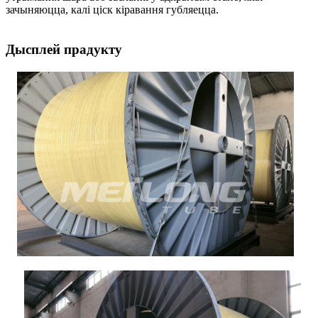
зачыняюцца, калі ціск кіравання губляецца.
Дысплей прадукту