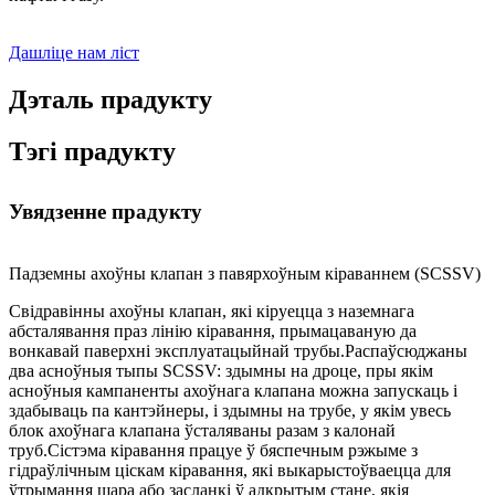
Дашліце нам ліст
Дэталь прадукту
Тэгі прадукту
Увядзенне прадукту
Падземны ахоўны клапан з павярхоўным кіраваннем (SCSSV)
Свідравінны ахоўны клапан, які кіруецца з наземнага
абсталявання праз лінію кіравання, прымацаваную да
вонкавай паверхні эксплуатацыйнай трубы.Распаўсюджаны
два асноўныя тыпы SCSSV: здымны на дроце, пры якім
асноўныя кампаненты ахоўнага клапана можна запускаць і
здабываць па кантэйнеры, і здымны на трубе, у якім увесь
блок ахоўнага клапана ўсталяваны разам з калонай
труб.Сістэма кіравання працуе ў бяспечным рэжыме з
гідраўлічным ціскам кіравання, які выкарыстоўваецца для
ўтрымання шара або засланкі ў адкрытым стане, якія