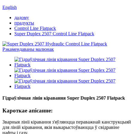
English
дадому
прадукты
Control Line Flatpack
Super Duplex 2507 Control Line Flatpack
Гідраўлічная лінія кіравання Super Duplex 2507 Flatpack
Кароткае апісанне:
Зварныя лініі кіравання з'яўляюцца пераважнай канструкцыяй
для ліній кіравання, якія выкарыстоўваюцца ў свідравіне
нафты і газу.